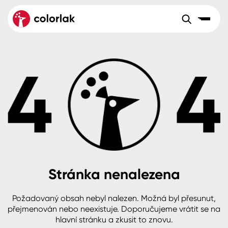
Sortiment
Tónovací systémy
Nátěrové
Maloobchod
Velkoobchod
Sortiment
systémy
Kov
Colorlak Dekor
Aktuality
Dřevo
Colorlak Profi
Reference
O společnosti
Kariéra
Beton, asfalt, minerální podklady
Colorlak Pta
Pro akcionáře
Kontakty
Plast, sklo, keramika
Stránka nenalezena
Stěny
Požadovaný obsah nebyl nalezen. Možná byl přesunut,
B2B
+420 800 145 555
Po – Pá: 8:00–15:00
přejmenován nebo neexistuje. Doporučujeme vrátit se na
Česko
Slovensko
Polsko
Worldwide
hlavní stránku a zkusit to znovu.
Fasády