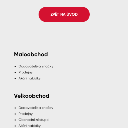
Spreje
ZPĚT NA ÚVOD
Ředidla, tužidla, čističe, technické
kapaliny
Maloobchod
Dodavatelé a značky
Prodejny
Akční nabídky
Velkoobchod
Dodavatelé a značky
Prodejny
Obchodní zástupci
Akční nabídky