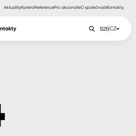
Aktuality
Kariéra
Reference
Pro akcionáře
O společnosti
Kontakty
ntakty
CZ
B2B
orlak Dekor
CZ
orlak Profi
SK
orlak Pta
PL
EN