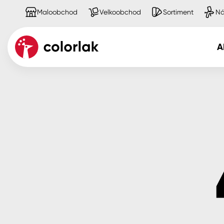
Maloobchod
Velkoobchod
Sortiment
Ná
A
Kov
Dřevo
Beton, asfalt, minerální podkla
Plast, sklo, keramika
Stěny
Fasády