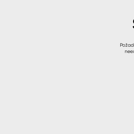
Spreje
Ředidla, tužidla, čističe, techni
kapaliny
Požad
neex