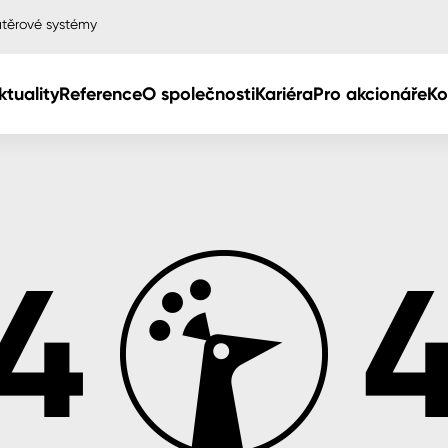
těrové systémy
ktuality
Reference
O společnosti
Kariéra
Pro akcionáře
Ko
Col
Col
dy
Col