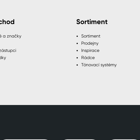
chod
Sortiment
é a značky
Sortiment
Prodejny
zástupci
Inspirace
dky
Rádce
Tónovací systémy