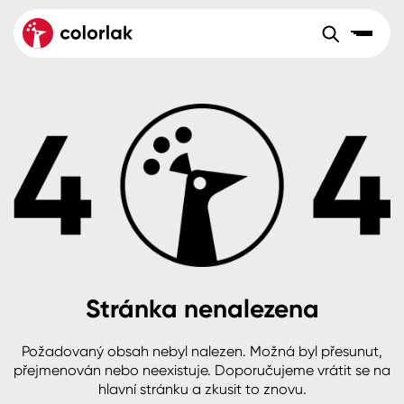
Sortiment
Tónovací systémy
Nátěrové
Maloobchod
Velkoobchod
Sortiment
systémy
Kov
Colorlak Dekor
Aktuality
Dřevo
Colorlak Profi
Reference
O společnosti
Kariéra
Beton, asfalt, minerální podklady
Colorlak Pta
Pro akcionáře
Kontakty
Plast, sklo, keramika
Stránka nenalezena
Stěny
Požadovaný obsah nebyl nalezen. Možná byl přesunut,
B2B
+420 800 145 555
Po – Pá: 8:00–15:00
přejmenován nebo neexistuje. Doporučujeme vrátit se na
Česko
Slovensko
Polsko
Worldwide
hlavní stránku a zkusit to znovu.
Fasády