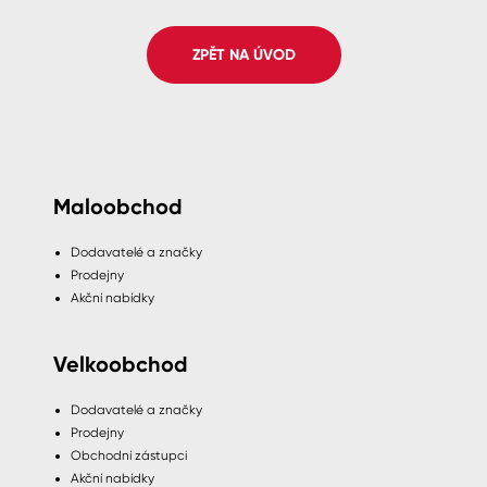
Spreje
ZPĚT NA ÚVOD
Ředidla, tužidla, čističe, technické
kapaliny
Maloobchod
Dodavatelé a značky
Prodejny
Akční nabídky
Velkoobchod
Dodavatelé a značky
Prodejny
Obchodní zástupci
Akční nabídky