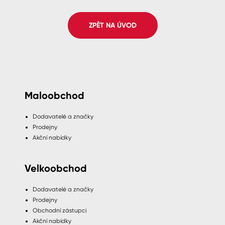
Spreje
ZPĚT NA ÚVOD
Ředidla, tužidla, čističe, technické
kapaliny
Maloobchod
Dodavatelé a značky
Prodejny
Akční nabídky
Velkoobchod
Dodavatelé a značky
Prodejny
Obchodní zástupci
Akční nabídky