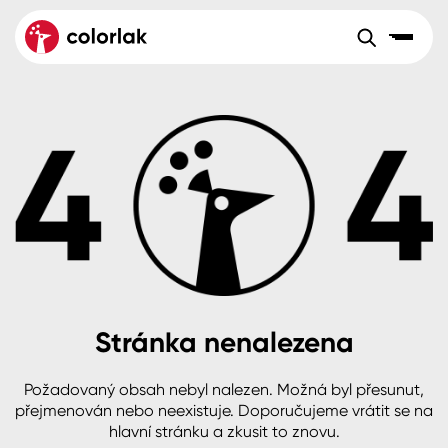
Sortiment
Tónovací systémy
Nátěrové
Maloobchod
Velkoobchod
Sortiment
systémy
Kov
Colorlak Dekor
Aktuality
Dřevo
Colorlak Profi
Reference
O společnosti
Kariéra
Beton, asfalt, minerální podklady
Colorlak Pta
Pro akcionáře
Kontakty
Plast, sklo, keramika
Stránka nenalezena
Stěny
Požadovaný obsah nebyl nalezen. Možná byl přesunut,
B2B
+420 800 145 555
Po – Pá: 8:00–15:00
přejmenován nebo neexistuje. Doporučujeme vrátit se na
Česko
Slovensko
Polsko
Worldwide
hlavní stránku a zkusit to znovu.
Fasády