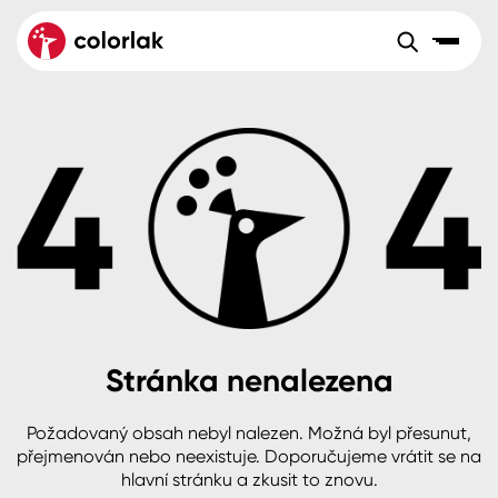
Sortiment
Tónovací systémy
Nátěrové
Maloobchod
Velkoobchod
Sortiment
systémy
Kov
Colorlak Dekor
Aktuality
Dřevo
Colorlak Profi
Reference
O společnosti
Kariéra
Beton, asfalt, minerální podklady
Colorlak Pta
Pro akcionáře
Kontakty
Plast, sklo, keramika
Stránka nenalezena
Stěny
Požadovaný obsah nebyl nalezen. Možná byl přesunut,
B2B
+420 800 145 555
Po – Pá: 8:00–15:00
přejmenován nebo neexistuje. Doporučujeme vrátit se na
Česko
Slovensko
Polsko
Worldwide
hlavní stránku a zkusit to znovu.
Fasády