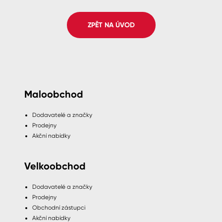
Spreje
ZPĚT NA ÚVOD
Ředidla, tužidla, čističe, technické
kapaliny
Maloobchod
Dodavatelé a značky
Prodejny
Akční nabídky
Velkoobchod
Dodavatelé a značky
Prodejny
Obchodní zástupci
Akční nabídky