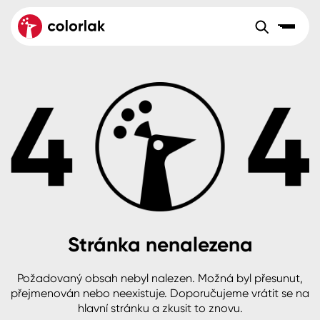
Sortiment
Tónovací systémy
Nátěrové
Maloobchod
Velkoobchod
Sortiment
systémy
Kov
Colorlak Dekor
Aktuality
Dřevo
Colorlak Profi
Reference
O společnosti
Kariéra
Beton, asfalt, minerální podklady
Colorlak Pta
Pro akcionáře
Kontakty
Plast, sklo, keramika
Stránka nenalezena
Stěny
Požadovaný obsah nebyl nalezen. Možná byl přesunut,
B2B
+420 800 145 555
Po – Pá: 8:00–15:00
přejmenován nebo neexistuje. Doporučujeme vrátit se na
Česko
Slovensko
Polsko
Worldwide
hlavní stránku a zkusit to znovu.
Fasády