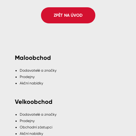
Spreje
ZPĚT NA ÚVOD
Ředidla, tužidla, čističe, technické
kapaliny
Maloobchod
Dodavatelé a značky
Prodejny
Akční nabídky
Velkoobchod
Dodavatelé a značky
Prodejny
Obchodní zástupci
Akční nabídky