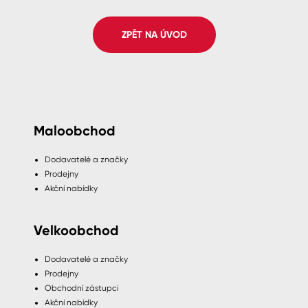
Spreje
ZPĚT NA ÚVOD
Ředidla, tužidla, čističe, technické
kapaliny
Maloobchod
Dodavatelé a značky
Prodejny
Akční nabídky
Velkoobchod
Dodavatelé a značky
Prodejny
Obchodní zástupci
Akční nabídky