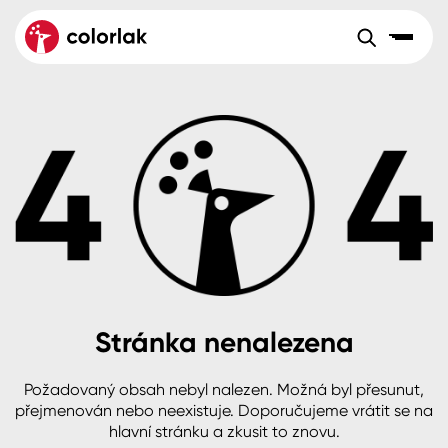
Sortiment
Tónovací systémy
Nátěrové
Maloobchod
Velkoobchod
Sortiment
systémy
Kov
Colorlak Dekor
Aktuality
Dřevo
Colorlak Profi
Reference
O společnosti
Kariéra
Beton, asfalt, minerální podklady
Colorlak Pta
Pro akcionáře
Kontakty
Plast, sklo, keramika
Stránka nenalezena
Stěny
Požadovaný obsah nebyl nalezen. Možná byl přesunut,
B2B
+420 800 145 555
Po – Pá: 8:00–15:00
přejmenován nebo neexistuje. Doporučujeme vrátit se na
Česko
Slovensko
Polsko
Worldwide
hlavní stránku a zkusit to znovu.
Fasády