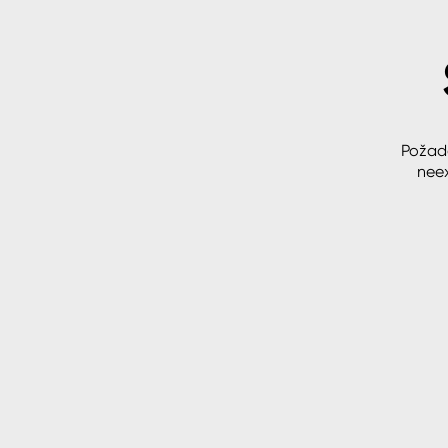
Spreje
Ředidla, tužidla, čističe, techni
kapaliny
Požad
neex