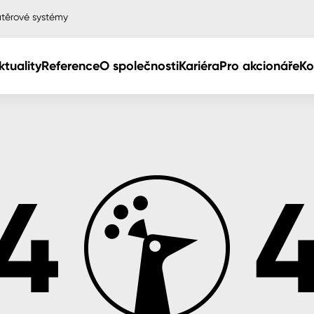
těrové systémy
ktuality
Reference
O společnosti
Kariéra
Pro akcionáře
Ko
Col
Col
dy
Col