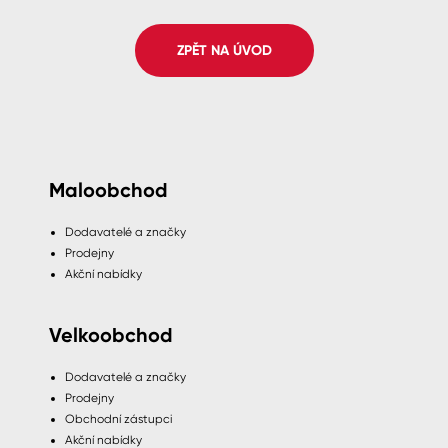
Spreje
ZPĚT NA ÚVOD
Ředidla, tužidla, čističe, technické
kapaliny
Maloobchod
Dodavatelé a značky
Prodejny
Akční nabídky
Velkoobchod
Dodavatelé a značky
Prodejny
Obchodní zástupci
Akční nabídky