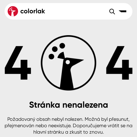
Sortiment
Tónovací systémy
Nátěrové
Maloobchod
Velkoobchod
Sortiment
systémy
Kov
Colorlak Dekor
Aktuality
Dřevo
Colorlak Profi
Reference
O společnosti
Kariéra
Beton, asfalt, minerální podklady
Colorlak Pta
Pro akcionáře
Kontakty
Plast, sklo, keramika
Stránka nenalezena
Stěny
Požadovaný obsah nebyl nalezen. Možná byl přesunut,
B2B
+420 800 145 555
Po – Pá: 8:00–15:00
přejmenován nebo neexistuje. Doporučujeme vrátit se na
Česko
Slovensko
Polsko
Worldwide
hlavní stránku a zkusit to znovu.
Fasády