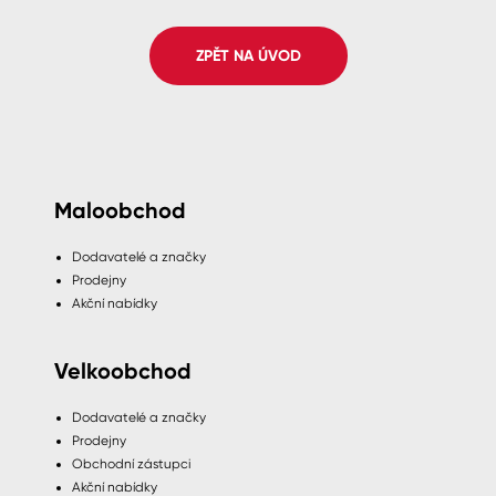
Spreje
ZPĚT NA ÚVOD
Ředidla, tužidla, čističe, technické
kapaliny
Maloobchod
Dodavatelé a značky
Prodejny
Akční nabídky
Velkoobchod
Dodavatelé a značky
Prodejny
Obchodní zástupci
Akční nabídky