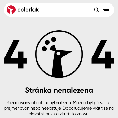
Sortiment
Tónovací systémy
Nátěrové
Maloobchod
Velkoobchod
Sortiment
systémy
Kov
Colorlak Dekor
Aktuality
Dřevo
Colorlak Profi
Reference
O společnosti
Kariéra
Beton, asfalt, minerální podklady
Colorlak Pta
Pro akcionáře
Kontakty
Plast, sklo, keramika
Stránka nenalezena
Stěny
Požadovaný obsah nebyl nalezen. Možná byl přesunut,
B2B
+420 800 145 555
Po – Pá: 8:00–15:00
přejmenován nebo neexistuje. Doporučujeme vrátit se na
Česko
Slovensko
Polsko
Worldwide
hlavní stránku a zkusit to znovu.
Fasády