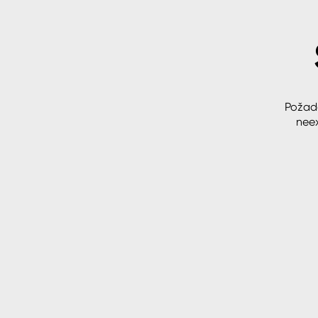
Spreje
Ředidla, tužidla, čističe, techni
kapaliny
Požad
neex