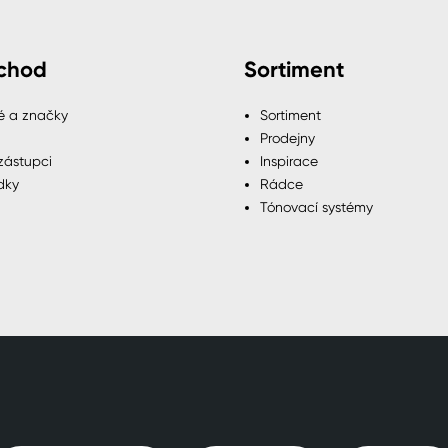
chod
Sortiment
é a značky
Sortiment
Prodejny
zástupci
Inspirace
dky
Rádce
Tónovací systémy