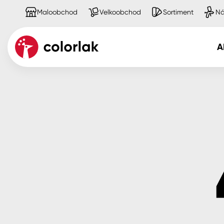
Maloobchod
Velkoobchod
Sortiment
Ná
A
Kov
Dřevo
Beton, asfalt, minerální podkla
Plast, sklo, keramika
Stěny
Fasády