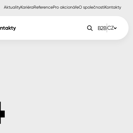
Aktuality
Kariéra
Reference
Pro akcionáře
O společnosti
Kontakty
ntakty
CZ
B2B
orlak Dekor
CZ
orlak Profi
SK
orlak Pta
PL
EN