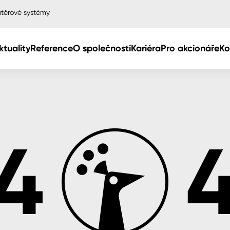
těrové systémy
ktuality
Reference
O společnosti
Kariéra
Pro akcionáře
Ko
Col
Col
dy
Col