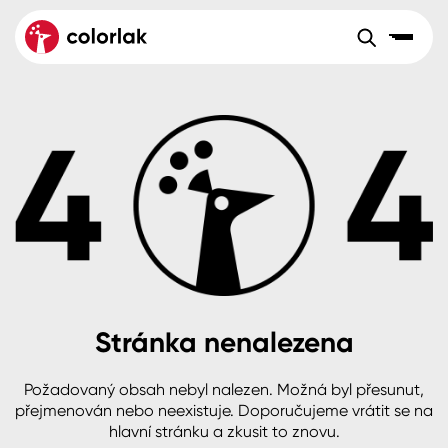
Sortiment
Tónovací systémy
Nátěrové
Maloobchod
Velkoobchod
Sortiment
systémy
Kov
Colorlak Dekor
Aktuality
Dřevo
Colorlak Profi
Reference
O společnosti
Kariéra
Beton, asfalt, minerální podklady
Colorlak Pta
Pro akcionáře
Kontakty
Plast, sklo, keramika
Stránka nenalezena
Stěny
Požadovaný obsah nebyl nalezen. Možná byl přesunut,
B2B
+420 800 145 555
Po – Pá: 8:00–15:00
přejmenován nebo neexistuje. Doporučujeme vrátit se na
Česko
Slovensko
Polsko
Worldwide
hlavní stránku a zkusit to znovu.
Fasády