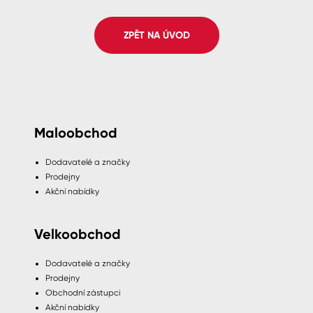
Spreje
ZPĚT NA ÚVOD
Ředidla, tužidla, čističe, technické
kapaliny
Maloobchod
Dodavatelé a značky
Prodejny
Akční nabídky
Velkoobchod
Dodavatelé a značky
Prodejny
Obchodní zástupci
Akční nabídky