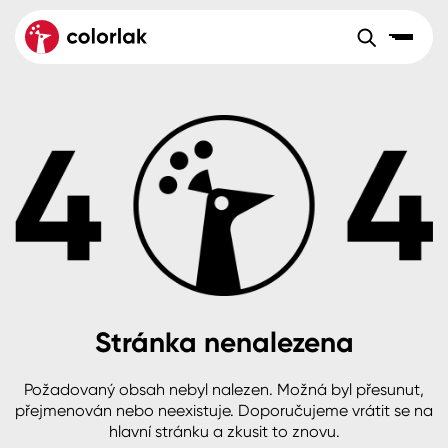
Sortiment
Tónovací systémy
Nátěrové
Maloobchod
Velkoobchod
Sortiment
systémy
Kov
Colorlak Dekor
Aktuality
Dřevo
Colorlak Profi
Reference
O společnosti
Kariéra
Beton, asfalt, minerální podklady
Colorlak Pta
Pro akcionáře
Kontakty
Plast, sklo, keramika
Stránka nenalezena
Stěny
Požadovaný obsah nebyl nalezen. Možná byl přesunut,
B2B
+420 800 145 555
Po – Pá: 8:00–15:00
přejmenován nebo neexistuje. Doporučujeme vrátit se na
Česko
Slovensko
Polsko
Worldwide
hlavní stránku a zkusit to znovu.
Fasády