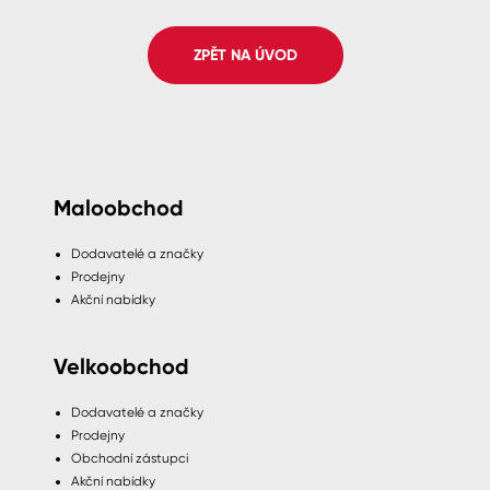
Spreje
ZPĚT NA ÚVOD
Ředidla, tužidla, čističe, technické
kapaliny
Maloobchod
Dodavatelé a značky
Prodejny
Akční nabídky
Velkoobchod
Dodavatelé a značky
Prodejny
Obchodní zástupci
Akční nabídky