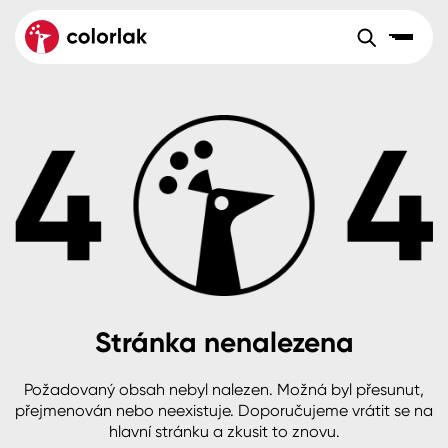
Sortiment
Tónovací systémy
Nátěrové
Maloobchod
Velkoobchod
Sortiment
systémy
Kov
Colorlak Dekor
Aktuality
Dřevo
Colorlak Profi
Reference
O společnosti
Kariéra
Beton, asfalt, minerální podklady
Colorlak Pta
Pro akcionáře
Kontakty
Plast, sklo, keramika
Stránka nenalezena
Stěny
Požadovaný obsah nebyl nalezen. Možná byl přesunut,
B2B
+420 800 145 555
Po – Pá: 8:00–15:00
přejmenován nebo neexistuje. Doporučujeme vrátit se na
Česko
Slovensko
Polsko
Worldwide
hlavní stránku a zkusit to znovu.
Fasády