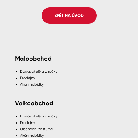
Spreje
ZPĚT NA ÚVOD
Ředidla, tužidla, čističe, technické
kapaliny
Maloobchod
Dodavatelé a značky
Prodejny
Akční nabídky
Velkoobchod
Dodavatelé a značky
Prodejny
Obchodní zástupci
Akční nabídky