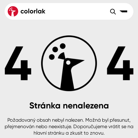
Sortiment
Tónovací systémy
Nátěrové
Maloobchod
Velkoobchod
Sortiment
systémy
Kov
Colorlak Dekor
Aktuality
Dřevo
Colorlak Profi
Reference
O společnosti
Kariéra
Beton, asfalt, minerální podklady
Colorlak Pta
Pro akcionáře
Kontakty
Plast, sklo, keramika
Stránka nenalezena
Stěny
Požadovaný obsah nebyl nalezen. Možná byl přesunut,
B2B
+420 800 145 555
Po – Pá: 8:00–15:00
přejmenován nebo neexistuje. Doporučujeme vrátit se na
Česko
Slovensko
Polsko
Worldwide
hlavní stránku a zkusit to znovu.
Fasády