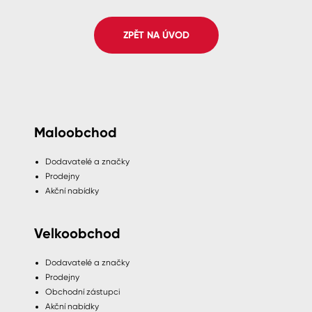
Spreje
ZPĚT NA ÚVOD
Ředidla, tužidla, čističe, technické
kapaliny
Maloobchod
Dodavatelé a značky
Prodejny
Akční nabídky
Velkoobchod
Dodavatelé a značky
Prodejny
Obchodní zástupci
Akční nabídky