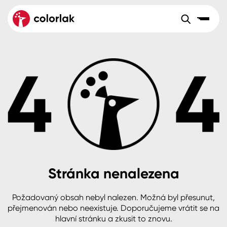
Sortiment
Tónovací systémy
Nátěrové
Maloobchod
Velkoobchod
Sortiment
systémy
Kov
Colorlak Dekor
Aktuality
Dřevo
Colorlak Profi
Reference
O společnosti
Kariéra
Beton, asfalt, minerální podklady
Colorlak Pta
Pro akcionáře
Kontakty
Plast, sklo, keramika
Stránka nenalezena
Stěny
Požadovaný obsah nebyl nalezen. Možná byl přesunut,
B2B
+420 800 145 555
Po – Pá: 8:00–15:00
přejmenován nebo neexistuje. Doporučujeme vrátit se na
Česko
Slovensko
Polsko
Worldwide
hlavní stránku a zkusit to znovu.
Fasády