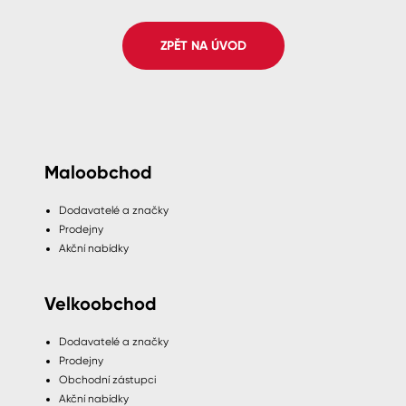
Spreje
ZPĚT NA ÚVOD
Ředidla, tužidla, čističe, technické
kapaliny
Maloobchod
Dodavatelé a značky
Prodejny
Akční nabídky
Velkoobchod
Dodavatelé a značky
Prodejny
Obchodní zástupci
Akční nabídky