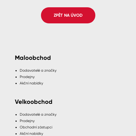
Spreje
ZPĚT NA ÚVOD
Ředidla, tužidla, čističe, technické
kapaliny
Maloobchod
Dodavatelé a značky
Prodejny
Akční nabídky
Velkoobchod
Dodavatelé a značky
Prodejny
Obchodní zástupci
Akční nabídky