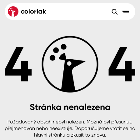
Sortiment
Tónovací systémy
Nátěrové
Maloobchod
Velkoobchod
Sortiment
systémy
Kov
Colorlak Dekor
Aktuality
Dřevo
Colorlak Profi
Reference
O společnosti
Kariéra
Beton, asfalt, minerální podklady
Colorlak Pta
Pro akcionáře
Kontakty
Plast, sklo, keramika
Stránka nenalezena
Stěny
Požadovaný obsah nebyl nalezen. Možná byl přesunut,
B2B
+420 800 145 555
Po – Pá: 8:00–15:00
přejmenován nebo neexistuje. Doporučujeme vrátit se na
Česko
Slovensko
Polsko
Worldwide
hlavní stránku a zkusit to znovu.
Fasády