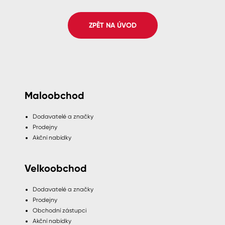
Spreje
ZPĚT NA ÚVOD
Ředidla, tužidla, čističe, technické
kapaliny
Maloobchod
Dodavatelé a značky
Prodejny
Akční nabídky
Velkoobchod
Dodavatelé a značky
Prodejny
Obchodní zástupci
Akční nabídky