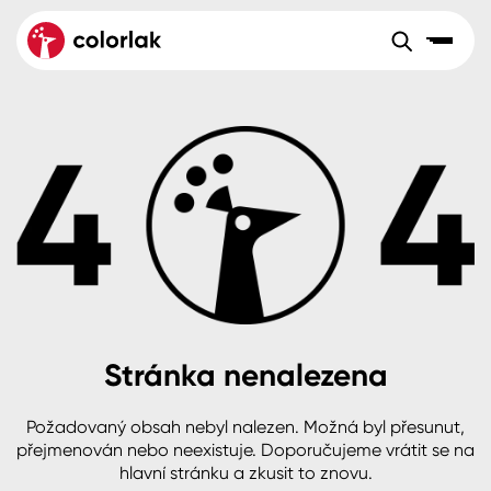
Sortiment
Tónovací systémy
Nátěrové
Maloobchod
Velkoobchod
Sortiment
systémy
Kov
Colorlak Dekor
Aktuality
Dřevo
Colorlak Profi
Reference
O společnosti
Kariéra
Beton, asfalt, minerální podklady
Colorlak Pta
Pro akcionáře
Kontakty
Plast, sklo, keramika
Stránka nenalezena
Stěny
Požadovaný obsah nebyl nalezen. Možná byl přesunut,
B2B
+420 800 145 555
Po – Pá: 8:00–15:00
přejmenován nebo neexistuje. Doporučujeme vrátit se na
Česko
Slovensko
Polsko
Worldwide
hlavní stránku a zkusit to znovu.
Fasády