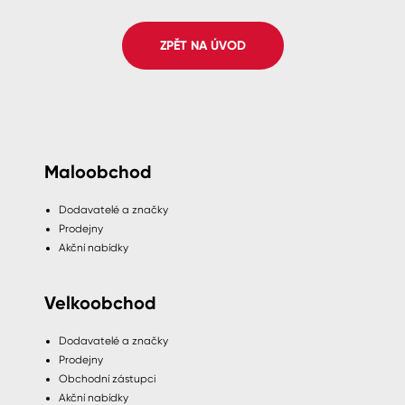
Spreje
ZPĚT NA ÚVOD
Ředidla, tužidla, čističe, technické
kapaliny
Maloobchod
Dodavatelé a značky
Prodejny
Akční nabídky
Velkoobchod
Dodavatelé a značky
Prodejny
Obchodní zástupci
Akční nabídky