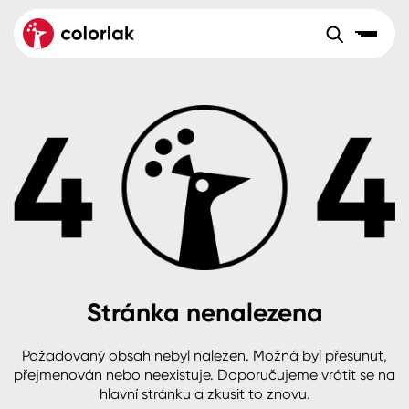
Sortiment
Tónovací systémy
Nátěrové
Maloobchod
Velkoobchod
Sortiment
systémy
Kov
Colorlak Dekor
Aktuality
Dřevo
Colorlak Profi
Reference
O společnosti
Kariéra
Beton, asfalt, minerální podklady
Colorlak Pta
Pro akcionáře
Kontakty
Plast, sklo, keramika
Stránka nenalezena
Stěny
Požadovaný obsah nebyl nalezen. Možná byl přesunut,
B2B
+420 800 145 555
Po – Pá: 8:00–15:00
přejmenován nebo neexistuje. Doporučujeme vrátit se na
Česko
Slovensko
Polsko
Worldwide
hlavní stránku a zkusit to znovu.
Fasády