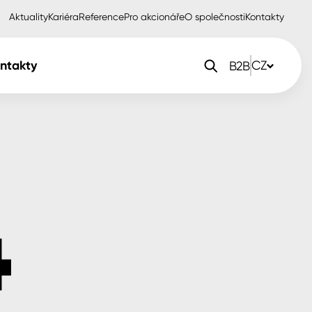
Aktuality
Kariéra
Reference
Pro akcionáře
O společnosti
Kontakty
ntakty
CZ
B2B
orlak Dekor
CZ
orlak Profi
SK
orlak Pta
PL
EN