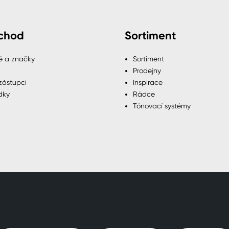
chod
Sortiment
é a značky
Sortiment
Prodejny
zástupci
Inspirace
dky
Rádce
Tónovací systémy