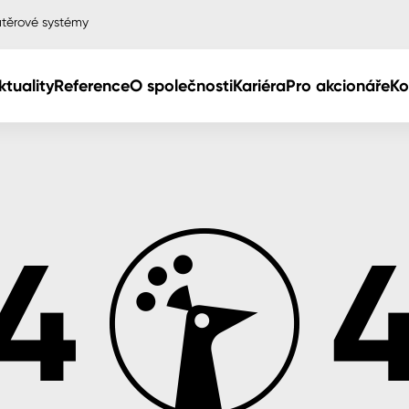
těrové systémy
ktuality
Reference
O společnosti
Kariéra
Pro akcionáře
Ko
Col
Col
dy
Col