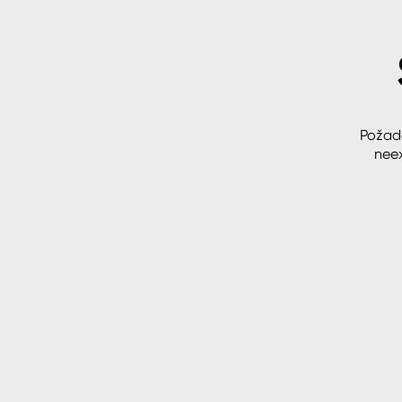
Spreje
Ředidla, tužidla, čističe, techni
kapaliny
Požad
neex