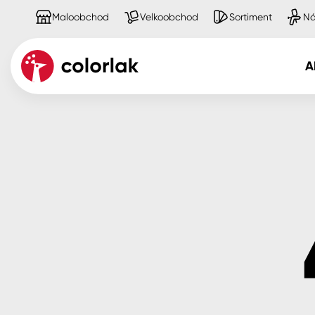
Maloobchod
Velkoobchod
Sortiment
Ná
A
Kov
Dřevo
Beton, asfalt, minerální podkla
Plast, sklo, keramika
Stěny
Fasády