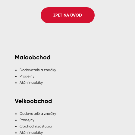
Spreje
ZPĚT NA ÚVOD
Ředidla, tužidla, čističe, technické
kapaliny
Maloobchod
Dodavatelé a značky
Prodejny
Akční nabídky
Velkoobchod
Dodavatelé a značky
Prodejny
Obchodní zástupci
Akční nabídky