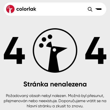
Sortiment
Tónovací systémy
Nátěrové
Maloobchod
Velkoobchod
Sortiment
systémy
Kov
Colorlak Dekor
Aktuality
Dřevo
Colorlak Profi
Reference
O společnosti
Kariéra
Beton, asfalt, minerální podklady
Colorlak Pta
Pro akcionáře
Kontakty
Plast, sklo, keramika
Stránka nenalezena
Stěny
Požadovaný obsah nebyl nalezen. Možná byl přesunut,
B2B
+420 800 145 555
Po – Pá: 8:00–15:00
přejmenován nebo neexistuje. Doporučujeme vrátit se na
Česko
Slovensko
Polsko
Worldwide
hlavní stránku a zkusit to znovu.
Fasády