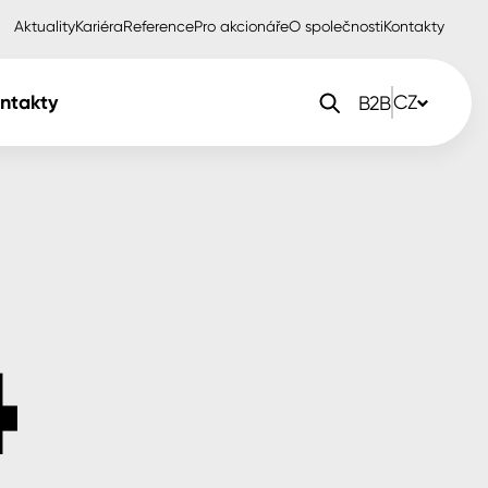
Aktuality
Kariéra
Reference
Pro akcionáře
O společnosti
Kontakty
ntakty
CZ
B2B
orlak Dekor
CZ
orlak Profi
SK
orlak Pta
PL
EN