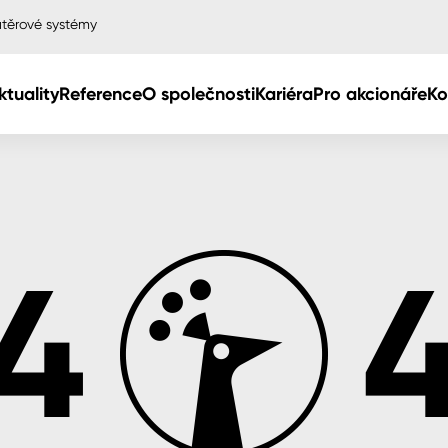
těrové systémy
ktuality
Reference
O společnosti
Kariéra
Pro akcionáře
Ko
Col
Col
dy
Col