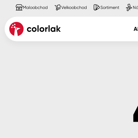
Maloobchod
Velkoobchod
Sortiment
Ná
A
Kov
Dřevo
Beton, asfalt, minerální podkla
Plast, sklo, keramika
Stěny
Fasády