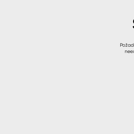
Spreje
Ředidla, tužidla, čističe, techni
kapaliny
Požad
neex