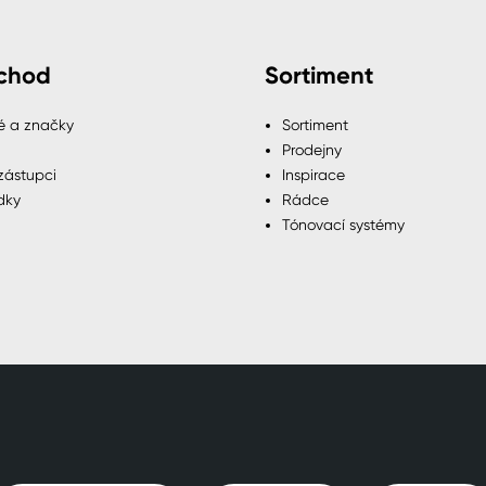
chod
Sortiment
é a značky
Sortiment
Prodejny
zástupci
Inspirace
dky
Rádce
Tónovací systémy