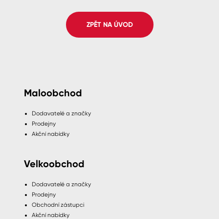
Spreje
ZPĚT NA ÚVOD
Ředidla, tužidla, čističe, technické
kapaliny
Maloobchod
Dodavatelé a značky
Prodejny
Akční nabídky
Velkoobchod
Dodavatelé a značky
Prodejny
Obchodní zástupci
Akční nabídky