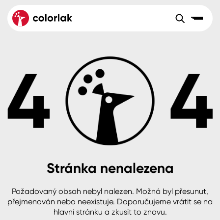
Sortiment
Tónovací systémy
Nátěrové
Maloobchod
Velkoobchod
Sortiment
systémy
Kov
Colorlak Dekor
Aktuality
Dřevo
Colorlak Profi
Reference
O společnosti
Kariéra
Beton, asfalt, minerální podklady
Colorlak Pta
Pro akcionáře
Kontakty
Plast, sklo, keramika
Stránka nenalezena
Stěny
Požadovaný obsah nebyl nalezen. Možná byl přesunut,
B2B
+420 800 145 555
Po – Pá: 8:00–15:00
přejmenován nebo neexistuje. Doporučujeme vrátit se na
Česko
Slovensko
Polsko
Worldwide
hlavní stránku a zkusit to znovu.
Fasády