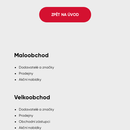
Spreje
ZPĚT NA ÚVOD
Ředidla, tužidla, čističe, technické
kapaliny
Maloobchod
Dodavatelé a značky
Prodejny
Akční nabídky
Velkoobchod
Dodavatelé a značky
Prodejny
Obchodní zástupci
Akční nabídky