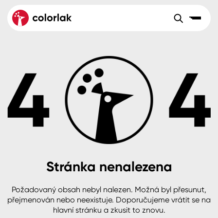
Sortiment
Tónovací systémy
Nátěrové
Maloobchod
Velkoobchod
Sortiment
systémy
Kov
Colorlak Dekor
Aktuality
Dřevo
Colorlak Profi
Reference
O společnosti
Kariéra
Beton, asfalt, minerální podklady
Colorlak Pta
Pro akcionáře
Kontakty
Plast, sklo, keramika
Stránka nenalezena
Stěny
Požadovaný obsah nebyl nalezen. Možná byl přesunut,
B2B
+420 800 145 555
Po – Pá: 8:00–15:00
přejmenován nebo neexistuje. Doporučujeme vrátit se na
Česko
Slovensko
Polsko
Worldwide
hlavní stránku a zkusit to znovu.
Fasády