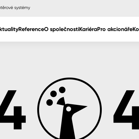
těrové systémy
ktuality
Reference
O společnosti
Kariéra
Pro akcionáře
Ko
Col
Col
dy
Col