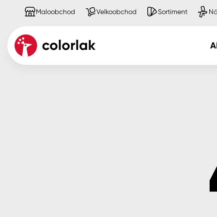
Maloobchod
Velkoobchod
Sortiment
Ná
A
Kov
Dřevo
Beton, asfalt, minerální podkla
Plast, sklo, keramika
Stěny
Fasády