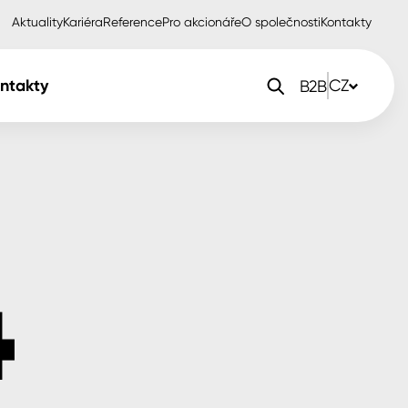
Aktuality
Kariéra
Reference
Pro akcionáře
O společnosti
Kontakty
ntakty
CZ
B2B
orlak Dekor
CZ
orlak Profi
SK
orlak Pta
PL
EN