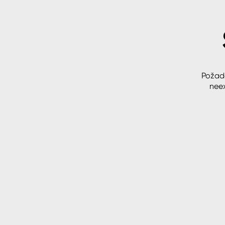
Spreje
Ředidla, tužidla, čističe, techni
kapaliny
Požad
neex