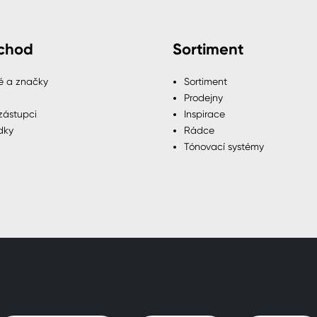
chod
Sortiment
é a značky
Sortiment
Prodejny
zástupci
Inspirace
dky
Rádce
Tónovací systémy