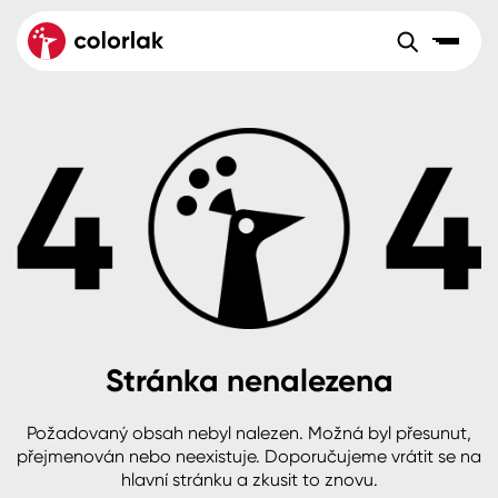
Sortiment
Tónovací systémy
Nátěrové
Maloobchod
Velkoobchod
Sortiment
systémy
Kov
Colorlak Dekor
Aktuality
Dřevo
Colorlak Profi
Reference
O společnosti
Kariéra
Beton, asfalt, minerální podklady
Colorlak Pta
Pro akcionáře
Kontakty
Plast, sklo, keramika
Stránka nenalezena
Stěny
Požadovaný obsah nebyl nalezen. Možná byl přesunut,
B2B
+420 800 145 555
Po – Pá: 8:00–15:00
přejmenován nebo neexistuje. Doporučujeme vrátit se na
Česko
Slovensko
Polsko
Worldwide
hlavní stránku a zkusit to znovu.
Fasády