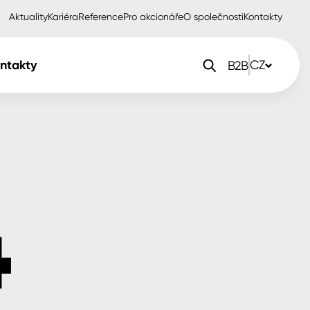
Aktuality
Kariéra
Reference
Pro akcionáře
O společnosti
Kontakty
ntakty
CZ
B2B
orlak Dekor
CZ
orlak Profi
SK
orlak Pta
PL
EN