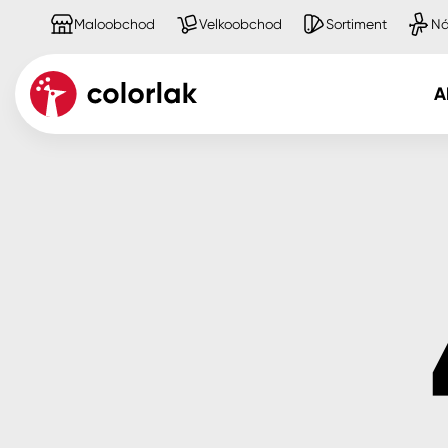
Maloobchod
Velkoobchod
Sortiment
Ná
A
Kov
Dřevo
Beton, asfalt, minerální podkla
Plast, sklo, keramika
Stěny
Fasády