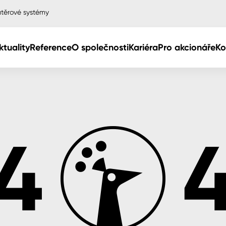
těrové systémy
ktuality
Reference
O společnosti
Kariéra
Pro akcionáře
Ko
Col
Col
dy
Col