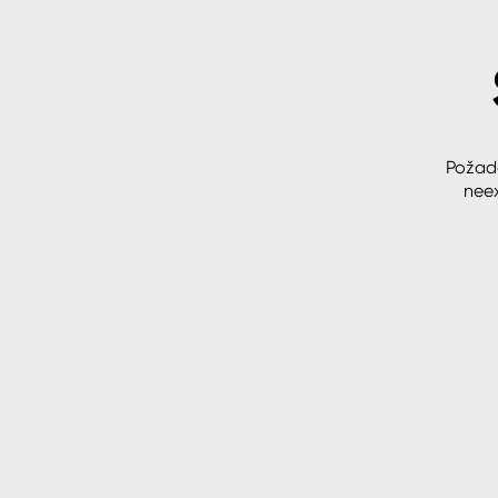
Spreje
Ředidla, tužidla, čističe, techni
kapaliny
Požad
neex