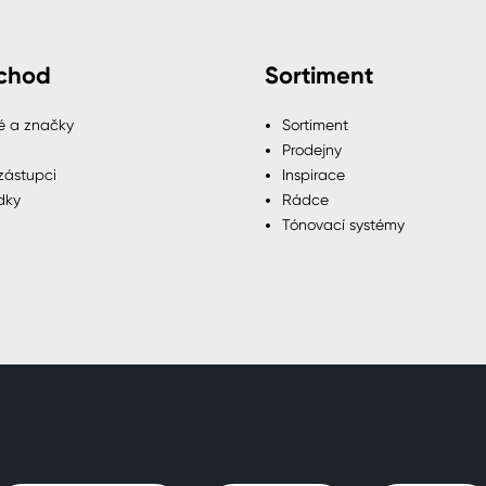
chod
Sortiment
é a značky
Sortiment
Prodejny
zástupci
Inspirace
dky
Rádce
Tónovací systémy