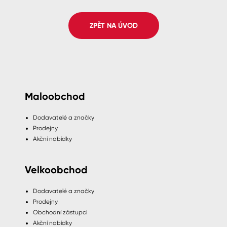
Spreje
ZPĚT NA ÚVOD
Ředidla, tužidla, čističe, technické
kapaliny
Maloobchod
Dodavatelé a značky
Prodejny
Akční nabídky
Velkoobchod
Dodavatelé a značky
Prodejny
Obchodní zástupci
Akční nabídky