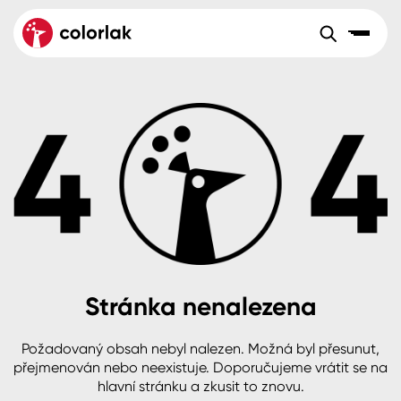
Sortiment
Tónovací systémy
Nátěrové
Maloobchod
Velkoobchod
Sortiment
systémy
Kov
Colorlak Dekor
Aktuality
Dřevo
Colorlak Profi
Reference
O společnosti
Kariéra
Beton, asfalt, minerální podklady
Colorlak Pta
Pro akcionáře
Kontakty
Plast, sklo, keramika
Stránka nenalezena
Stěny
Požadovaný obsah nebyl nalezen. Možná byl přesunut,
B2B
+420 800 145 555
Po – Pá: 8:00–15:00
přejmenován nebo neexistuje. Doporučujeme vrátit se na
Česko
Slovensko
Polsko
Worldwide
hlavní stránku a zkusit to znovu.
Fasády