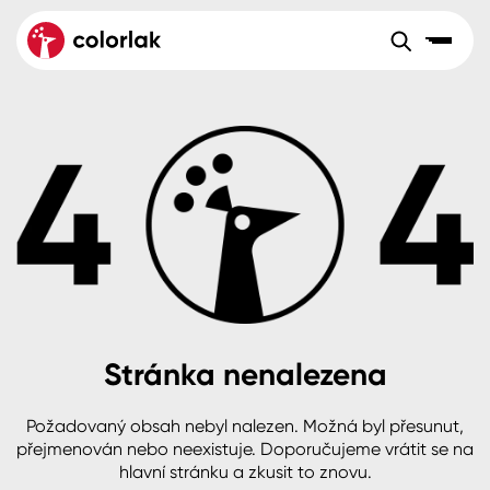
Sortiment
Tónovací systémy
Nátěrové
Maloobchod
Velkoobchod
Sortiment
systémy
Kov
Colorlak Dekor
Aktuality
Dřevo
Colorlak Profi
Reference
O společnosti
Kariéra
Beton, asfalt, minerální podklady
Colorlak Pta
Pro akcionáře
Kontakty
Plast, sklo, keramika
Stránka nenalezena
Stěny
Požadovaný obsah nebyl nalezen. Možná byl přesunut,
B2B
+420 800 145 555
Po – Pá: 8:00–15:00
přejmenován nebo neexistuje. Doporučujeme vrátit se na
Česko
Slovensko
Polsko
Worldwide
hlavní stránku a zkusit to znovu.
Fasády