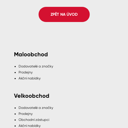
Spreje
ZPĚT NA ÚVOD
Ředidla, tužidla, čističe, technické
kapaliny
Maloobchod
Dodavatelé a značky
Prodejny
Akční nabídky
Velkoobchod
Dodavatelé a značky
Prodejny
Obchodní zástupci
Akční nabídky