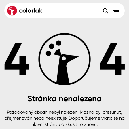
Sortiment
Tónovací systémy
Nátěrové
Maloobchod
Velkoobchod
Sortiment
systémy
Kov
Colorlak Dekor
Aktuality
Dřevo
Colorlak Profi
Reference
O společnosti
Kariéra
Beton, asfalt, minerální podklady
Colorlak Pta
Pro akcionáře
Kontakty
Plast, sklo, keramika
Stránka nenalezena
Stěny
Požadovaný obsah nebyl nalezen. Možná byl přesunut,
B2B
+420 800 145 555
Po – Pá: 8:00–15:00
přejmenován nebo neexistuje. Doporučujeme vrátit se na
Česko
Slovensko
Polsko
Worldwide
hlavní stránku a zkusit to znovu.
Fasády