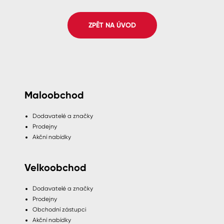
Spreje
ZPĚT NA ÚVOD
Ředidla, tužidla, čističe, technické
kapaliny
Maloobchod
Dodavatelé a značky
Prodejny
Akční nabídky
Velkoobchod
Dodavatelé a značky
Prodejny
Obchodní zástupci
Akční nabídky