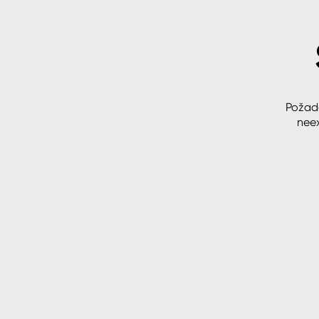
Spreje
Ředidla, tužidla, čističe, techni
kapaliny
Požad
neex