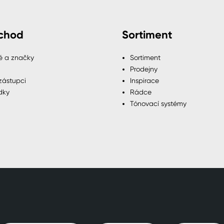
chod
Sortiment
é a značky
Sortiment
Prodejny
zástupci
Inspirace
dky
Rádce
Tónovací systémy