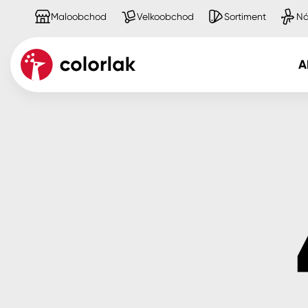
Maloobchod
Velkoobchod
Sortiment
Ná
A
Kov
Dřevo
Beton, asfalt, minerální podkla
Plast, sklo, keramika
Stěny
Fasády