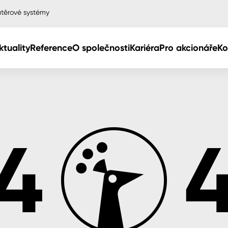
těrové systémy
ktuality
Reference
O společnosti
Kariéra
Pro akcionáře
Ko
Col
Col
dy
Col