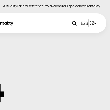
Aktuality
Kariéra
Reference
Pro akcionáře
O společnosti
Kontakty
ntakty
CZ
B2B
orlak Dekor
CZ
orlak Profi
SK
orlak Pta
PL
EN