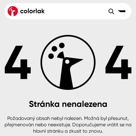
Sortiment
Tónovací systémy
Nátěrové
Maloobchod
Velkoobchod
Sortiment
systémy
Kov
Colorlak Dekor
Aktuality
Dřevo
Colorlak Profi
Reference
O společnosti
Kariéra
Beton, asfalt, minerální podklady
Colorlak Pta
Pro akcionáře
Kontakty
Plast, sklo, keramika
Stránka nenalezena
Stěny
Požadovaný obsah nebyl nalezen. Možná byl přesunut,
B2B
+420 800 145 555
Po – Pá: 8:00–15:00
přejmenován nebo neexistuje. Doporučujeme vrátit se na
Česko
Slovensko
Polsko
Worldwide
hlavní stránku a zkusit to znovu.
Fasády