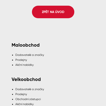
Spreje
ZPĚT NA ÚVOD
Ředidla, tužidla, čističe, technické
kapaliny
Maloobchod
Dodavatelé a značky
Prodejny
Akční nabídky
Velkoobchod
Dodavatelé a značky
Prodejny
Obchodní zástupci
Akční nabídky