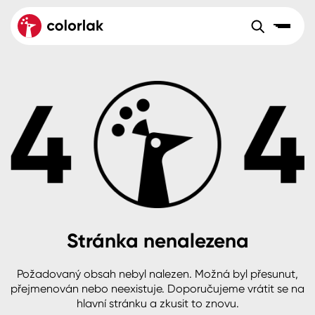
Sortiment
Tónovací systémy
Nátěrové
Maloobchod
Velkoobchod
Sortiment
systémy
Kov
Colorlak Dekor
Aktuality
Dřevo
Colorlak Profi
Reference
O společnosti
Kariéra
Beton, asfalt, minerální podklady
Colorlak Pta
Pro akcionáře
Kontakty
Plast, sklo, keramika
Stránka nenalezena
Stěny
Požadovaný obsah nebyl nalezen. Možná byl přesunut,
B2B
+420 800 145 555
Po – Pá: 8:00–15:00
přejmenován nebo neexistuje. Doporučujeme vrátit se na
Česko
Slovensko
Polsko
Worldwide
hlavní stránku a zkusit to znovu.
Fasády