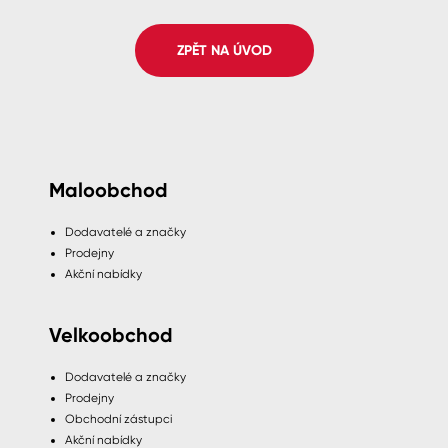
Spreje
ZPĚT NA ÚVOD
Ředidla, tužidla, čističe, technické
kapaliny
Maloobchod
Dodavatelé a značky
Prodejny
Akční nabídky
Velkoobchod
Dodavatelé a značky
Prodejny
Obchodní zástupci
Akční nabídky