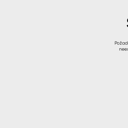
Spreje
Ředidla, tužidla, čističe, techni
kapaliny
Požad
neex