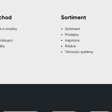
chod
Sortiment
é a značky
Sortiment
Prodejny
zástupci
Inspirace
dky
Rádce
Tónovací systémy