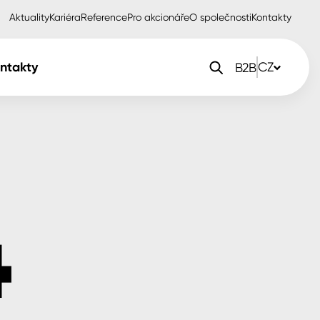
Aktuality
Kariéra
Reference
Pro akcionáře
O společnosti
Kontakty
ntakty
CZ
B2B
orlak Dekor
CZ
orlak Profi
SK
orlak Pta
PL
EN