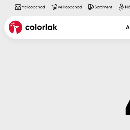
Maloobchod
Velkoobchod
Sortiment
Ná
A
Kov
Dřevo
Beton, asfalt, minerální podkla
Plast, sklo, keramika
Stěny
Fasády