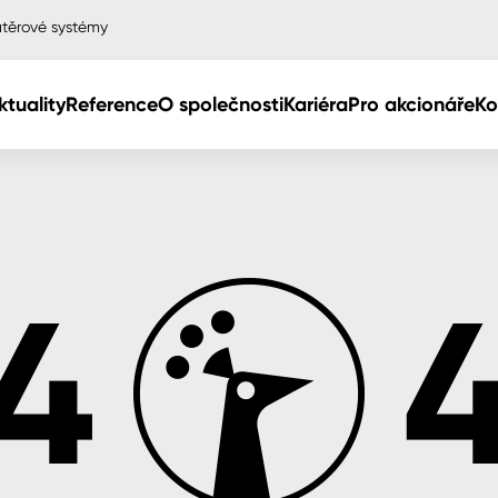
těrové systémy
ktuality
Reference
O společnosti
Kariéra
Pro akcionáře
Ko
Col
Col
dy
Col