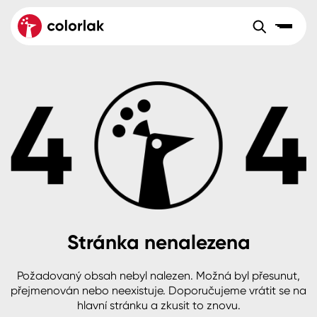
Sortiment
Tónovací systémy
Nátěrové
Maloobchod
Velkoobchod
Sortiment
systémy
Kov
Colorlak Dekor
Aktuality
Dřevo
Colorlak Profi
Reference
O společnosti
Kariéra
Beton, asfalt, minerální podklady
Colorlak Pta
Pro akcionáře
Kontakty
Plast, sklo, keramika
Stránka nenalezena
Stěny
Požadovaný obsah nebyl nalezen. Možná byl přesunut,
B2B
+420 800 145 555
Po – Pá: 8:00–15:00
přejmenován nebo neexistuje. Doporučujeme vrátit se na
Česko
Slovensko
Polsko
Worldwide
hlavní stránku a zkusit to znovu.
Fasády