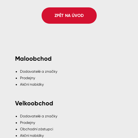
Spreje
ZPĚT NA ÚVOD
Ředidla, tužidla, čističe, technické
kapaliny
Maloobchod
Dodavatelé a značky
Prodejny
Akční nabídky
Velkoobchod
Dodavatelé a značky
Prodejny
Obchodní zástupci
Akční nabídky