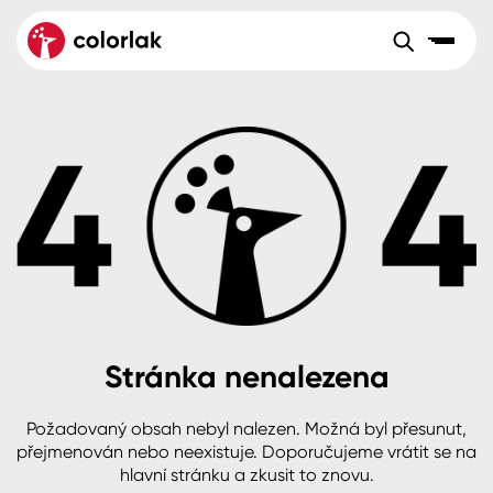
Sortiment
Tónovací systémy
Nátěrové
Maloobchod
Velkoobchod
Sortiment
systémy
Kov
Colorlak Dekor
Aktuality
Dřevo
Colorlak Profi
Reference
O společnosti
Kariéra
Beton, asfalt, minerální podklady
Colorlak Pta
Pro akcionáře
Kontakty
Plast, sklo, keramika
Stránka nenalezena
Stěny
Požadovaný obsah nebyl nalezen. Možná byl přesunut,
B2B
+420 800 145 555
Po – Pá: 8:00–15:00
přejmenován nebo neexistuje. Doporučujeme vrátit se na
Česko
Slovensko
Polsko
Worldwide
hlavní stránku a zkusit to znovu.
Fasády