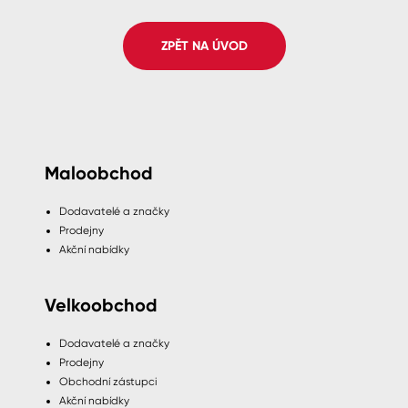
Spreje
ZPĚT NA ÚVOD
Ředidla, tužidla, čističe, technické
kapaliny
Maloobchod
Dodavatelé a značky
Prodejny
Akční nabídky
Velkoobchod
Dodavatelé a značky
Prodejny
Obchodní zástupci
Akční nabídky