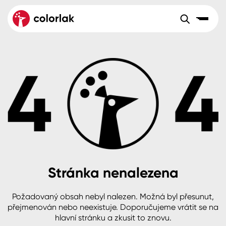
Sortiment
Tónovací systémy
Nátěrové
Maloobchod
Velkoobchod
Sortiment
systémy
Kov
Colorlak Dekor
Aktuality
Dřevo
Colorlak Profi
Reference
O společnosti
Kariéra
Beton, asfalt, minerální podklady
Colorlak Pta
Pro akcionáře
Kontakty
Plast, sklo, keramika
Stránka nenalezena
Stěny
Požadovaný obsah nebyl nalezen. Možná byl přesunut,
B2B
+420 800 145 555
Po – Pá: 8:00–15:00
přejmenován nebo neexistuje. Doporučujeme vrátit se na
Česko
Slovensko
Polsko
Worldwide
hlavní stránku a zkusit to znovu.
Fasády