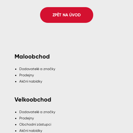
Spreje
ZPĚT NA ÚVOD
Ředidla, tužidla, čističe, technické
kapaliny
Maloobchod
Dodavatelé a značky
Prodejny
Akční nabídky
Velkoobchod
Dodavatelé a značky
Prodejny
Obchodní zástupci
Akční nabídky