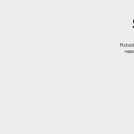
Spreje
Ředidla, tužidla, čističe, techni
kapaliny
Požad
neex