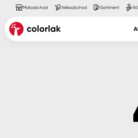
Maloobchod
Velkoobchod
Sortiment
Ná
A
Kov
Dřevo
Beton, asfalt, minerální podkla
Plast, sklo, keramika
Stěny
Fasády