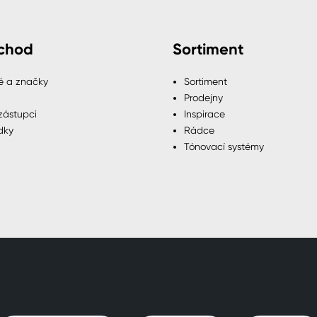
chod
Sortiment
é a značky
Sortiment
Prodejny
zástupci
Inspirace
dky
Rádce
Tónovací systémy