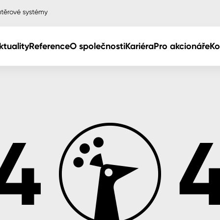
těrové systémy
ktuality
Reference
O společnosti
Kariéra
Pro akcionáře
Ko
Col
Col
dy
Col