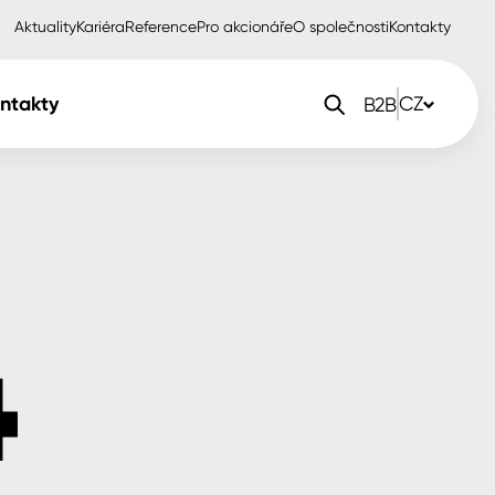
Aktuality
Kariéra
Reference
Pro akcionáře
O společnosti
Kontakty
ntakty
CZ
B2B
orlak Dekor
CZ
orlak Profi
SK
orlak Pta
PL
EN