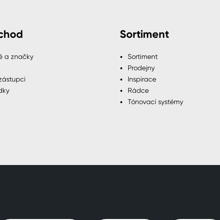
chod
Sortiment
é a značky
Sortiment
Prodejny
zástupci
Inspirace
dky
Rádce
Tónovací systémy