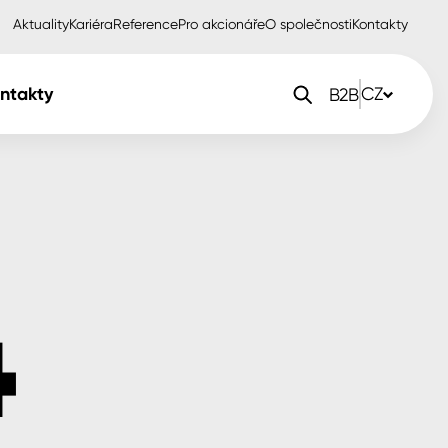
Aktuality
Kariéra
Reference
Pro akcionáře
O společnosti
Kontakty
ntakty
CZ
B2B
orlak Dekor
CZ
orlak Profi
SK
orlak Pta
PL
EN