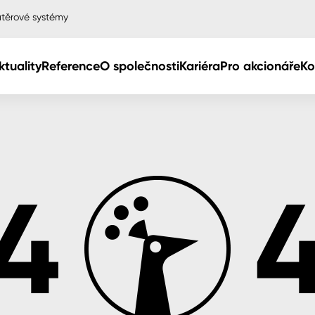
těrové systémy
ktuality
Reference
O společnosti
Kariéra
Pro akcionáře
Ko
Col
Col
dy
Col