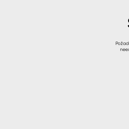
Spreje
Ředidla, tužidla, čističe, techni
kapaliny
Požad
neex