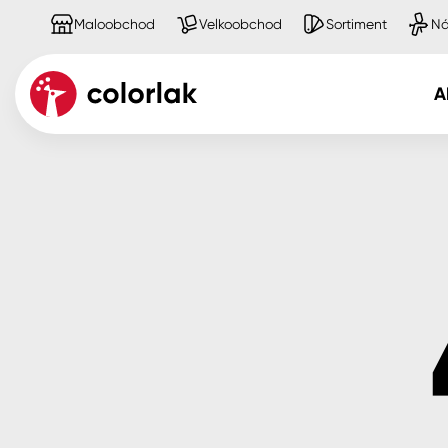
Maloobchod
Velkoobchod
Sortiment
Ná
A
Kov
Dřevo
Beton, asfalt, minerální podkla
Plast, sklo, keramika
Stěny
Fasády