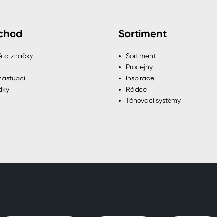
chod
Sortiment
é a značky
Sortiment
Prodejny
zástupci
Inspirace
dky
Rádce
Tónovací systémy