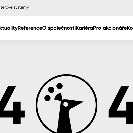
těrové systémy
ktuality
Reference
O společnosti
Kariéra
Pro akcionáře
Ko
Col
Col
dy
Col