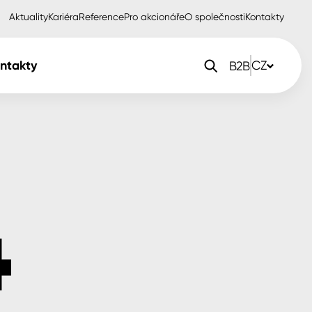
Aktuality
Kariéra
Reference
Pro akcionáře
O společnosti
Kontakty
ntakty
CZ
B2B
orlak Dekor
CZ
orlak Profi
SK
orlak Pta
PL
EN