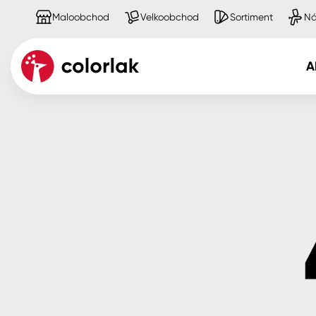
Maloobchod
Velkoobchod
Sortiment
Ná
A
Kov
Dřevo
Beton, asfalt, minerální podkla
Plast, sklo, keramika
Stěny
Fasády