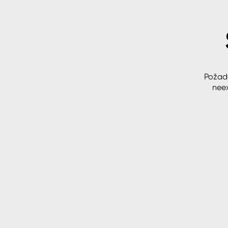
Spreje
Ředidla, tužidla, čističe, techni
kapaliny
Požad
neex