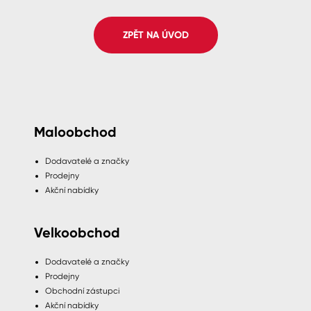
Spreje
ZPĚT NA ÚVOD
Ředidla, tužidla, čističe, technické
kapaliny
Maloobchod
Dodavatelé a značky
Prodejny
Akční nabídky
Velkoobchod
Dodavatelé a značky
Prodejny
Obchodní zástupci
Akční nabídky