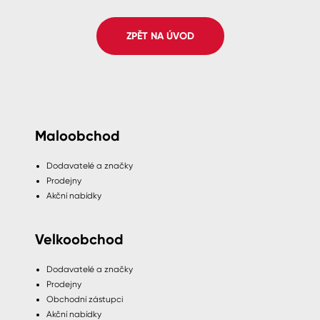
Spreje
ZPĚT NA ÚVOD
Ředidla, tužidla, čističe, technické
kapaliny
Maloobchod
Dodavatelé a značky
Prodejny
Akční nabídky
Velkoobchod
Dodavatelé a značky
Prodejny
Obchodní zástupci
Akční nabídky