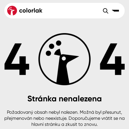
Sortiment
Tónovací systémy
Nátěrové
Maloobchod
Velkoobchod
Sortiment
systémy
Kov
Colorlak Dekor
Aktuality
Dřevo
Colorlak Profi
Reference
O společnosti
Kariéra
Beton, asfalt, minerální podklady
Colorlak Pta
Pro akcionáře
Kontakty
Plast, sklo, keramika
Stránka nenalezena
Stěny
Požadovaný obsah nebyl nalezen. Možná byl přesunut,
B2B
+420 800 145 555
Po – Pá: 8:00–15:00
přejmenován nebo neexistuje. Doporučujeme vrátit se na
Česko
Slovensko
Polsko
Worldwide
hlavní stránku a zkusit to znovu.
Fasády