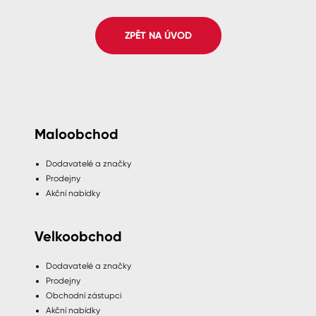
Spreje
ZPĚT NA ÚVOD
Ředidla, tužidla, čističe, technické
kapaliny
Maloobchod
Dodavatelé a značky
Prodejny
Akční nabídky
Velkoobchod
Dodavatelé a značky
Prodejny
Obchodní zástupci
Akční nabídky