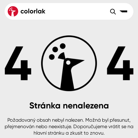
Sortiment
Tónovací systémy
Nátěrové
Maloobchod
Velkoobchod
Sortiment
systémy
Kov
Colorlak Dekor
Aktuality
Dřevo
Colorlak Profi
Reference
O společnosti
Kariéra
Beton, asfalt, minerální podklady
Colorlak Pta
Pro akcionáře
Kontakty
Plast, sklo, keramika
Stránka nenalezena
Stěny
Požadovaný obsah nebyl nalezen. Možná byl přesunut,
B2B
+420 800 145 555
Po – Pá: 8:00–15:00
přejmenován nebo neexistuje. Doporučujeme vrátit se na
Česko
Slovensko
Polsko
Worldwide
hlavní stránku a zkusit to znovu.
Fasády