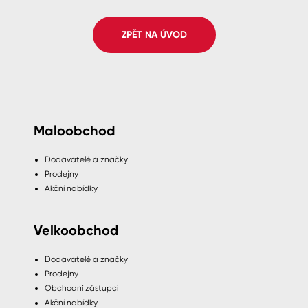
Spreje
ZPĚT NA ÚVOD
Ředidla, tužidla, čističe, technické
kapaliny
Maloobchod
Dodavatelé a značky
Prodejny
Akční nabídky
Velkoobchod
Dodavatelé a značky
Prodejny
Obchodní zástupci
Akční nabídky