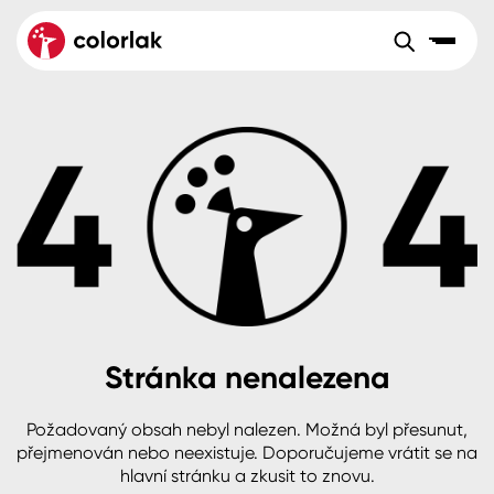
Sortiment
Tónovací systémy
Nátěrové
Maloobchod
Velkoobchod
Sortiment
systémy
Kov
Colorlak Dekor
Aktuality
Dřevo
Colorlak Profi
Reference
O společnosti
Kariéra
Beton, asfalt, minerální podklady
Colorlak Pta
Pro akcionáře
Kontakty
Plast, sklo, keramika
Stránka nenalezena
Stěny
Požadovaný obsah nebyl nalezen. Možná byl přesunut,
B2B
+420 800 145 555
Po – Pá: 8:00–15:00
přejmenován nebo neexistuje. Doporučujeme vrátit se na
Česko
Slovensko
Polsko
Worldwide
hlavní stránku a zkusit to znovu.
Fasády