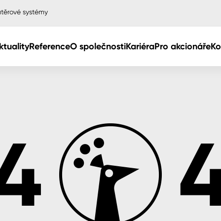
těrové systémy
ktuality
Reference
O společnosti
Kariéra
Pro akcionáře
Ko
Col
Col
dy
Col