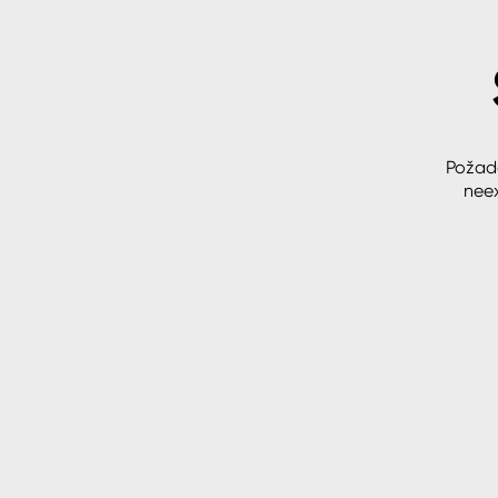
Spreje
Ředidla, tužidla, čističe, techni
kapaliny
Požad
neex