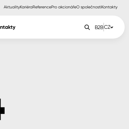
Aktuality
Kariéra
Reference
Pro akcionáře
O společnosti
Kontakty
ntakty
CZ
B2B
orlak Dekor
CZ
orlak Profi
SK
orlak Pta
PL
EN