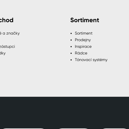
chod
Sortiment
é a značky
Sortiment
Prodejny
zástupci
Inspirace
dky
Rádce
Tónovací systémy