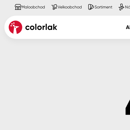
Maloobchod
Velkoobchod
Sortiment
Ná
A
Kov
Dřevo
Beton, asfalt, minerální podkla
Plast, sklo, keramika
Stěny
Fasády