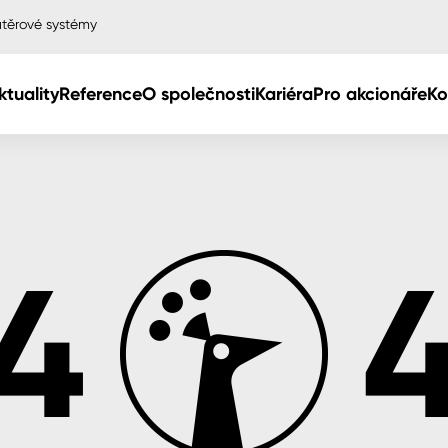
těrové systémy
ktuality
Reference
O společnosti
Kariéra
Pro akcionáře
Ko
Col
Col
dy
Col