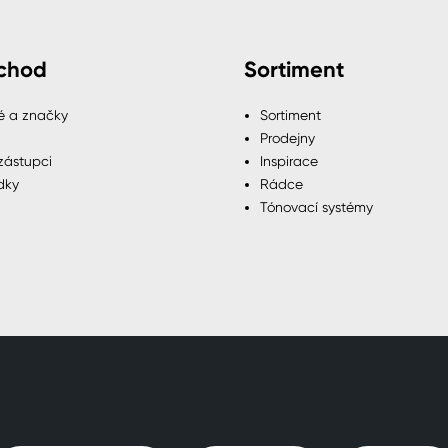
chod
Sortiment
é a značky
Sortiment
Prodejny
zástupci
Inspirace
dky
Rádce
Tónovací systémy