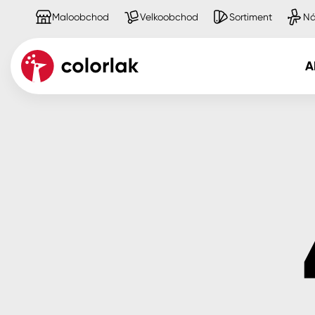
Maloobchod
Velkoobchod
Sortiment
Ná
A
Kov
Dřevo
Beton, asfalt, minerální podkla
Plast, sklo, keramika
Stěny
Fasády