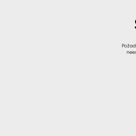
Spreje
Ředidla, tužidla, čističe, techni
kapaliny
Požad
neex