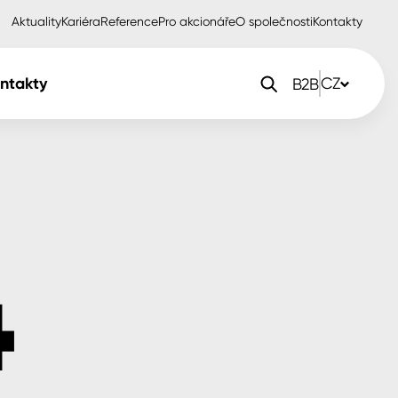
Aktuality
Kariéra
Reference
Pro akcionáře
O společnosti
Kontakty
ntakty
CZ
B2B
orlak Dekor
CZ
orlak Profi
SK
orlak Pta
PL
EN