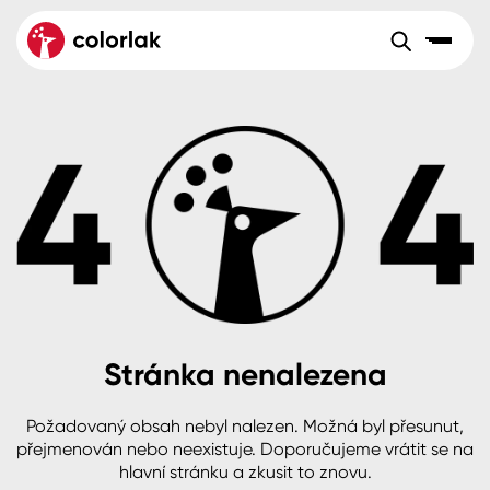
Sortiment
Tónovací systémy
Nátěrové
Maloobchod
Velkoobchod
Sortiment
systémy
Kov
Colorlak Dekor
Aktuality
Dřevo
Colorlak Profi
Reference
O společnosti
Kariéra
Beton, asfalt, minerální podklady
Colorlak Pta
Pro akcionáře
Kontakty
Plast, sklo, keramika
Stránka nenalezena
Stěny
Požadovaný obsah nebyl nalezen. Možná byl přesunut,
B2B
+420 800 145 555
Po – Pá: 8:00–15:00
přejmenován nebo neexistuje. Doporučujeme vrátit se na
Česko
Slovensko
Polsko
Worldwide
hlavní stránku a zkusit to znovu.
Fasády