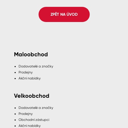
Spreje
ZPĚT NA ÚVOD
Ředidla, tužidla, čističe, technické
kapaliny
Maloobchod
Dodavatelé a značky
Prodejny
Akční nabídky
Velkoobchod
Dodavatelé a značky
Prodejny
Obchodní zástupci
Akční nabídky