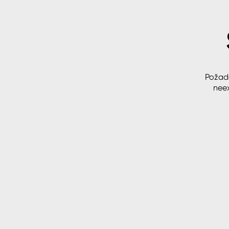
Spreje
Ředidla, tužidla, čističe, techni
kapaliny
Požad
neex