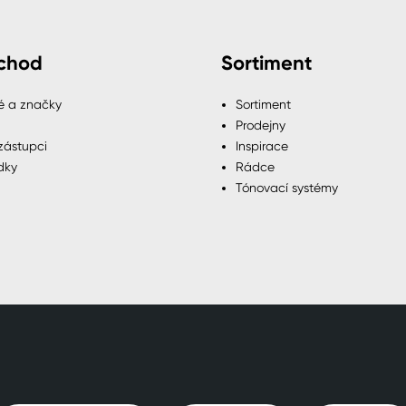
chod
Sortiment
é a značky
Sortiment
Prodejny
zástupci
Inspirace
dky
Rádce
Tónovací systémy