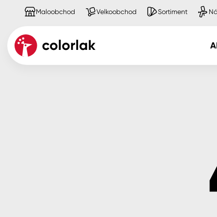
Maloobchod
Velkoobchod
Sortiment
Ná
A
Kov
Dřevo
Beton, asfalt, minerální podkla
Plast, sklo, keramika
Stěny
Fasády