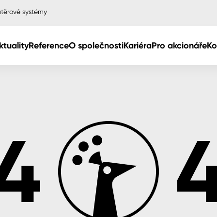
těrové systémy
ktuality
Reference
O společnosti
Kariéra
Pro akcionáře
Ko
Col
Col
dy
Col