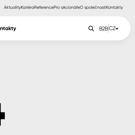
Aktuality
Kariéra
Reference
Pro akcionáře
O společnosti
Kontakty
ntakty
CZ
B2B
orlak Dekor
CZ
orlak Profi
SK
orlak Pta
PL
EN