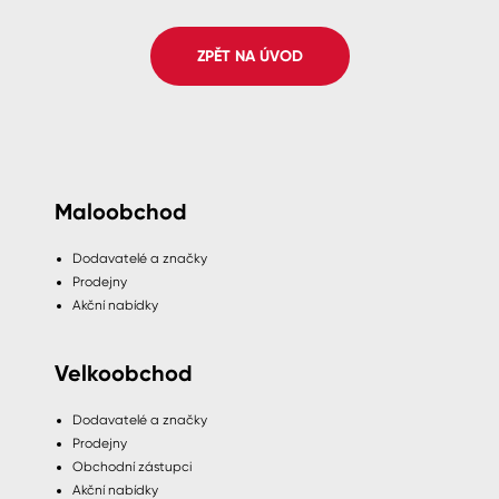
Spreje
ZPĚT NA ÚVOD
Ředidla, tužidla, čističe, technické
kapaliny
Maloobchod
Dodavatelé a značky
Prodejny
Akční nabídky
Velkoobchod
Dodavatelé a značky
Prodejny
Obchodní zástupci
Akční nabídky