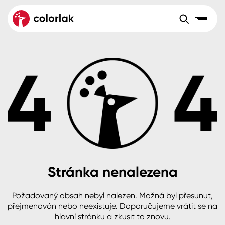
Sortiment
Tónovací systémy
Nátěrové
Maloobchod
Velkoobchod
Sortiment
systémy
Kov
Colorlak Dekor
Aktuality
Dřevo
Colorlak Profi
Reference
O společnosti
Kariéra
Beton, asfalt, minerální podklady
Colorlak Pta
Pro akcionáře
Kontakty
Plast, sklo, keramika
Stránka nenalezena
Stěny
Požadovaný obsah nebyl nalezen. Možná byl přesunut,
B2B
+420 800 145 555
Po – Pá: 8:00–15:00
přejmenován nebo neexistuje. Doporučujeme vrátit se na
Česko
Slovensko
Polsko
Worldwide
hlavní stránku a zkusit to znovu.
Fasády