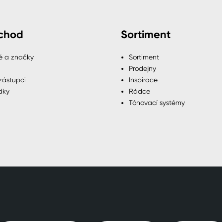
chod
Sortiment
é a značky
Sortiment
Prodejny
zástupci
Inspirace
dky
Rádce
Tónovací systémy