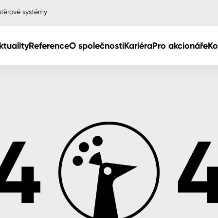
těrové systémy
ktuality
Reference
O společnosti
Kariéra
Pro akcionáře
Ko
Col
Col
dy
Col