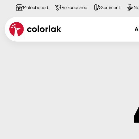
Maloobchod
Velkoobchod
Sortiment
Ná
A
Kov
Dřevo
Beton, asfalt, minerální podkla
Plast, sklo, keramika
Stěny
Fasády