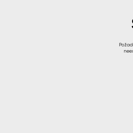
Spreje
Ředidla, tužidla, čističe, techni
kapaliny
Požad
neex