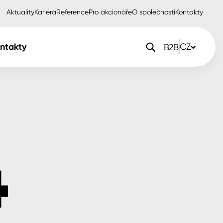
Aktuality
Kariéra
Reference
Pro akcionáře
O společnosti
Kontakty
ntakty
CZ
B2B
orlak Dekor
CZ
orlak Profi
SK
orlak Pta
PL
EN